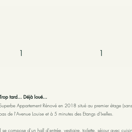
1
1
Trop tard... Déjà loué...
Superbe Appartement Rénové en 2018 situé au premier étage (sans
pas de l'Avenue Louise et à 5 minutes des Etangs d'Ixelles.
Il se compose d'un hall d'entrée, vestiaire, toilette, séjour avec c