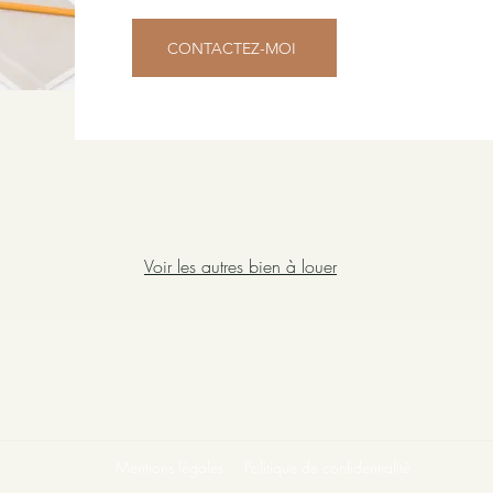
CONTACTEZ-MOI
Voir les autres bien à louer
PI 513 845. Autorité de surveillance : Institut Professionnel des 
embourg 16b - 1000 Bruxelles -
www.ipi.be
–
Code déontologiq
Mentions légales
Politique de confidentialité