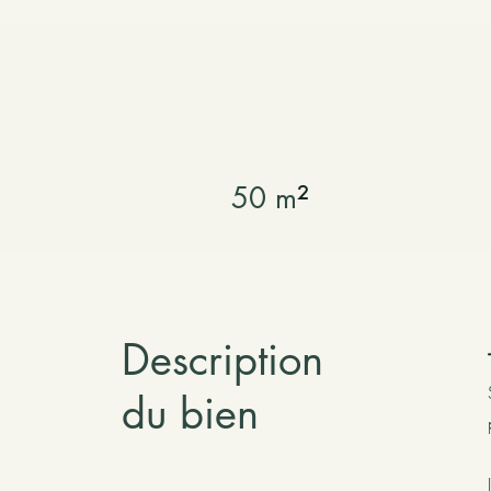
50
m
²
Description
du bien